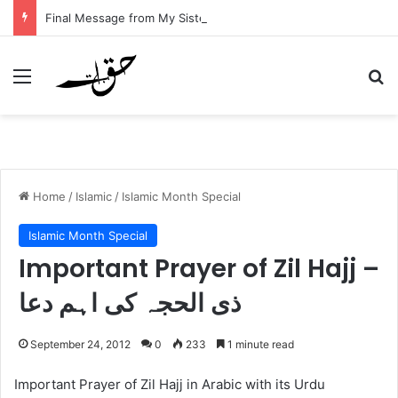
Final Message from My Sister – A Reflection on Faith and Mortality
Menu
Se
Home
/
Islamic
/
Islamic Month Special
Islamic Month Special
Important Prayer of Zil Hajj –
ذی الحجہ کی اہم دعا
September 24, 2012
0
233
1 minute read
Important Prayer of Zil Hajj in Arabic with its Urdu