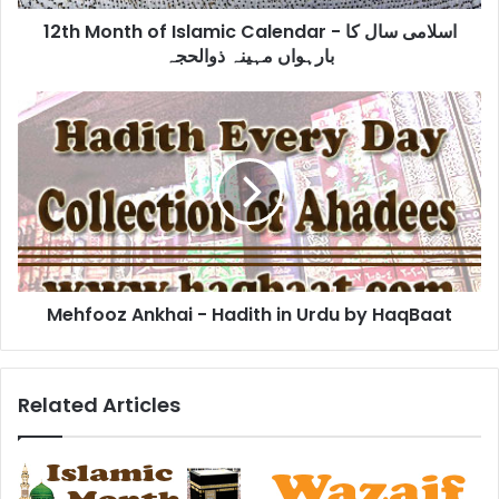
کا
12th Month of Islamic Calendar - اسلامی سال کا
بارہواں
بارہواں مہینہ ذوالحجہ
مہینہ
ذوالحجہ
Mehfooz
Ankhai
-
Hadith
in
Urdu
by
HaqBaat
Mehfooz Ankhai - Hadith in Urdu by HaqBaat
Related Articles