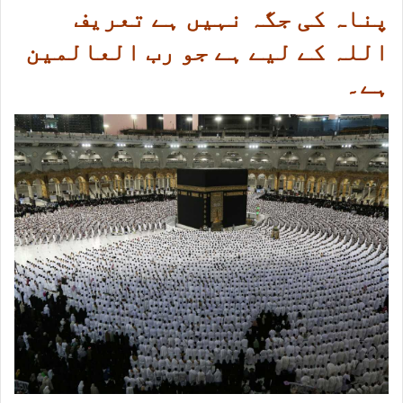
پناہ کی جگہ نہیں ہے تعریف
اللہ کے لیے ہے جو رب العالمین
ہے۔