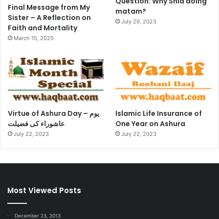
Question: Why Shia doing
Final Message from My
matam?
Sister – A Reflection on
July 29, 2023
Faith and Mortality
March 15, 2025
Virtue of Ashura Day – یوم
Islamic Life Insurance of
عاشوراء کی فضیلت
One Year on Ashura
July 22, 2023
July 22, 2023
Most Viewed Posts
December 23, 2013