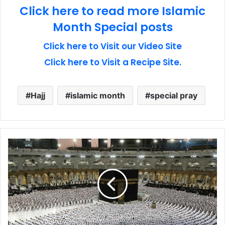
Click here to read more Islamic
Month Special posts
Click here to Visit our Video Site
Click here to Visit a Recipe Site.
Hajj
islamic month
special pray
12th
Month
of
Islamic
Calendar
-
اسلامی
سال