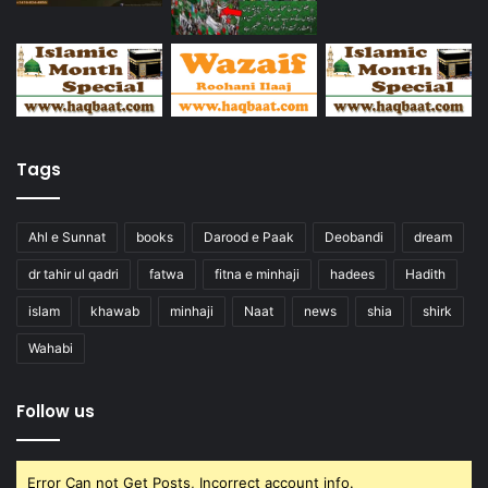
Tags
Ahl e Sunnat
books
Darood e Paak
Deobandi
dream
dr tahir ul qadri
fatwa
fitna e minhaji
hadees
Hadith
islam
khawab
minhaji
Naat
news
shia
shirk
Wahabi
Follow us
Error Can not Get Posts, Incorrect account info.