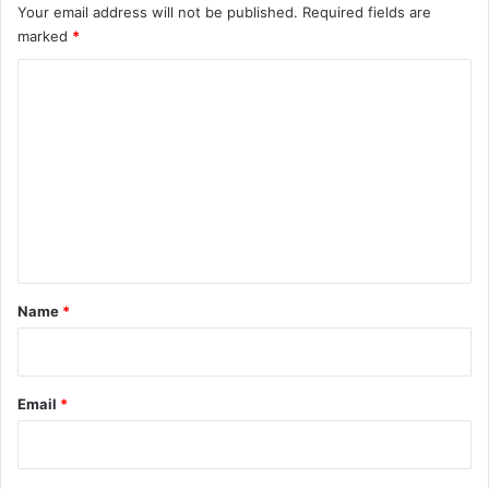
Your email address will not be published.
Required fields are
marked
*
C
o
m
m
e
n
t
*
Name
*
Email
*